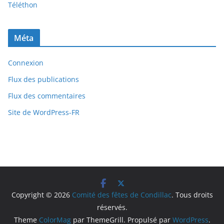
Téléthon
Méta
Connexion
Flux des publications
Flux des commentaires
Site de WordPress-FR
Copyright © 2026
Comité des fêtes de Condillac
. Tous droits
réservés.
Theme
ColorMag
par ThemeGrill. Propulsé par
WordPress
.